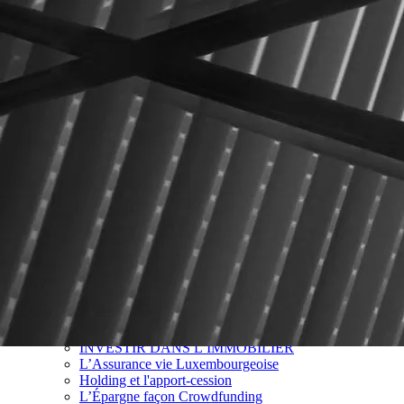
Notre cabinet
Notre histoire
Nos valeurs
Notre équipe
Notre méthode
Le bilan patrimonial
Le parcours client
Vos besoins
RÉDUIRE VOS IMPÔTS
PLACER VOTRE ARGENT
PRÉPARER SA RETRAITE
INVESTIR DANS L’IMMOBILIER
L’Assurance vie Luxembourgeoise
Holding et l'apport-cession
L’Épargne façon Crowdfunding