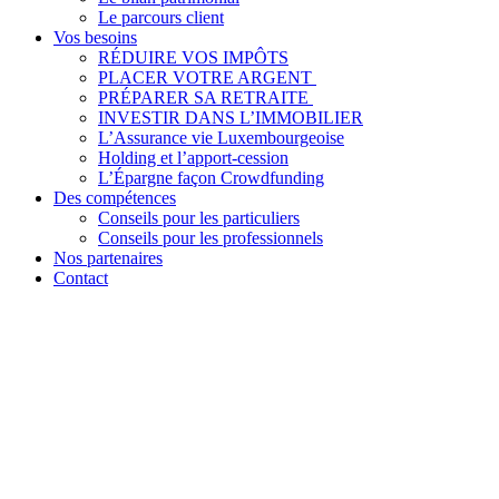
Le parcours client
Vos besoins
RÉDUIRE VOS IMPÔTS
PLACER VOTRE ARGENT
PRÉPARER SA RETRAITE
INVESTIR DANS L’IMMOBILIER
L’Assurance vie Luxembourgeoise
Holding et l’apport-cession
L’Épargne façon Crowdfunding
Des compétences
Conseils pour les particuliers
Conseils pour les professionnels
Nos partenaires
Contact